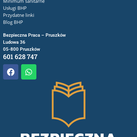
Minimum sanitarne
Usługi BHP
Przydatne linki
Blog BHP
Bezpieczna Praca – Pruszków
Ludowa 36
05-800 Pruszków
601 628 747
F
W
a
h
c
a
e
t
b
s
o
a
o
p
k
p